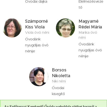
Óvodai dajka
Élelmezésveze
tő
Számporné
Magyarné
Kiss Viola
Rédei Mária
Viola óvó néni
Marika óvó
néni
Óvodánk
Óvodánk
nyugdíjas óvó
nyugdíjas óvó
nénije
nénije
Borsos
Nikoletta
Niki néni
Óvodai
kisegítő
Az Erdőtarcsai Kerekerdő Óvóda weboldala sütiket használ a