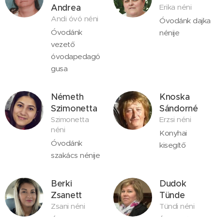
Andrea
Erika néni
Andi óvó néni
Óvodánk dajka
Óvodánk
nénije
vezető
óvodapedagó
gusa
Németh
Knoska
Szimonetta
Sándorné
Szimonetta
Erzsi néni
néni
Konyhai
Óvodánk
kisegítő
szakács nénije
Berki
Dudok
Zsanett
Tünde
Zsani néni
Tündi néni